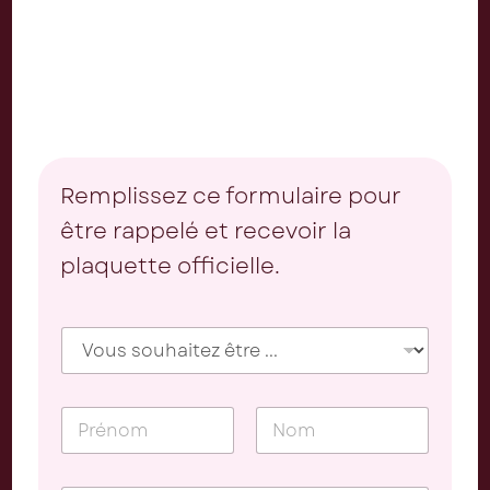
Remplissez ce formulaire pour
être rappelé et recevoir la
plaquette officielle.
V
o
u
s
N
s
o
o
m
u
Prénom
Nom
*
h